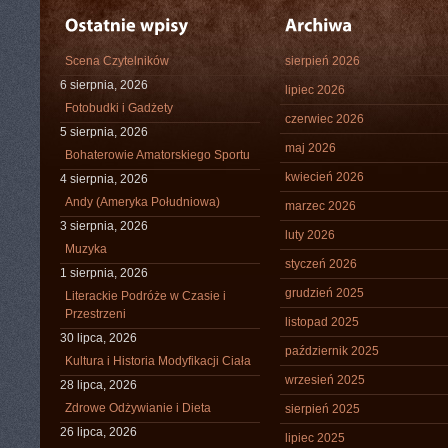
Scena Czytelników
sierpień 2026
6 sierpnia, 2026
lipiec 2026
Fotobudki i Gadżety
czerwiec 2026
5 sierpnia, 2026
maj 2026
Bohaterowie Amatorskiego Sportu
kwiecień 2026
4 sierpnia, 2026
Andy (Ameryka Południowa)
marzec 2026
3 sierpnia, 2026
luty 2026
Muzyka
styczeń 2026
1 sierpnia, 2026
grudzień 2025
Literackie Podróże w Czasie i
Przestrzeni
listopad 2025
30 lipca, 2026
październik 2025
Kultura i Historia Modyfikacji Ciała
wrzesień 2025
28 lipca, 2026
Zdrowe Odżywianie i Dieta
sierpień 2025
26 lipca, 2026
lipiec 2025