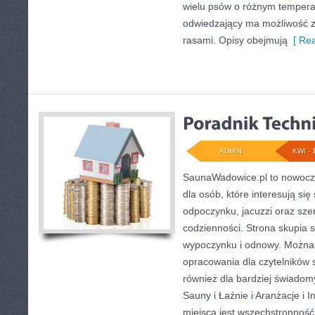
wielu psów o różnym tempera
odwiedzający ma możliwość z
rasami. Opisy obejmują
[ Rea
ADMIN
KWI - 
SaunaWadowice.pl to nowocz
dla osób, które interesują si
odpoczynku, jacuzzi oraz sz
codzienności. Strona skupia
wypoczynku i odnowy. Można 
opracowania dla czytelników 
również dla bardziej świadom
Sauny i Łaźnie i Aranżacje i I
miejsca jest wszechstronność