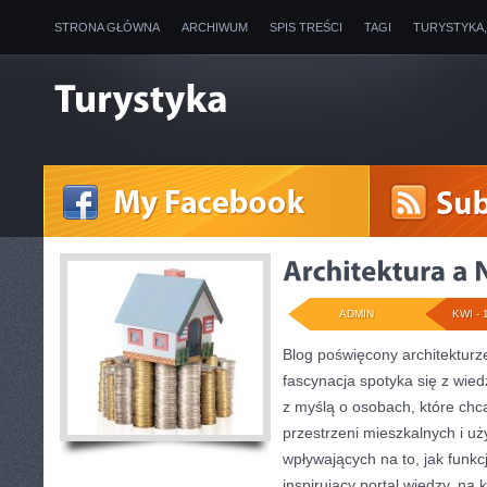
STRONA GŁÓWNA
ARCHIWUM
SPIS TREŚCI
TAGI
TURYSTYKA
ADMIN
KWI - 
Blog poświęcony architekturze
fascynacja spotyka się z wied
z myślą o osobach, które ch
przestrzeni mieszkalnych i uż
wpływających na to, jak funkc
inspirujący portal wiedzy, na