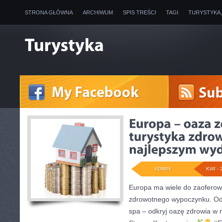
STRONA GŁÓWNA
ARCHIWUM
SPIS TREŚCI
TAGI
TURYSTYKA
ADMIN
KWI - 
Europa ma wiele do zaoferow
zdrowotnego wypoczynku. Od
spa – odkryj oazę zdrowia w