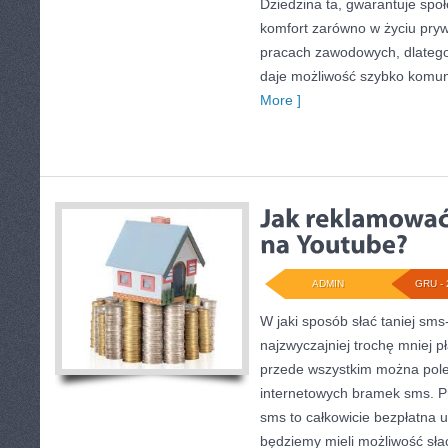
Dziedzina ta, gwarantuje spo
komfort zarówno w życiu pryw
pracach zawodowych, dlatego
daje możliwość szybko komun
More ]
ADMIN
GRU - 
W jaki sposób słać taniej sms
najzwyczajniej trochę mniej p
przede wszystkim można polec
internetowych bramek sms. P
sms to całkowicie bezpłatna us
będziemy mieli możliwość sła