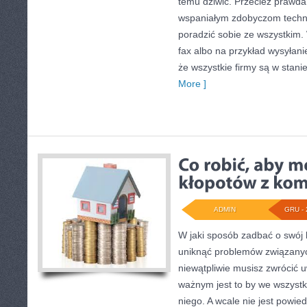
temu dziwić. Przecież prawda 
wspaniałym zdobyczom techni
poradzić sobie ze wszystki
fax albo na przykład wysyłani
że wszystkie firmy są w stanie
More ]
ADMIN
GRU - 
W jaki sposób zadbać o swój 
uniknąć problemów związany
niewątpliwie musisz zwrócić 
ważnym jest to by we wszyst
niego. A wcale nie jest powie