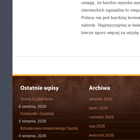
uwagę, że bardzo wysoka wy
niemieckich sąsiadów to nieja
Polsce nie jest bardziej leniwa
salonie. Najzwyczajniej w świ
bierze sporo więcej za wizytę.
Scena Czytelników
sierpień 2026
6 sierpnia, 2026
lipiec 2026
Fotobudki i Gadżety
czerwiec 2026
5 sierpnia, 2026
maj 2026
Bohaterowie Amatorskiego Sportu
kwiecień 2026
4 sierpnia, 2026