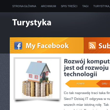
STRONA GŁÓWNA
ARCHIWUM
SPIS TREŚCI
TAGI
TURYSTYKA
ADMIN
GRU - 
Co tak naprawdę traci taka fi
Sieci? Dzisiaj IT odgrywa w n
wszech miar istotną rolę. Ta