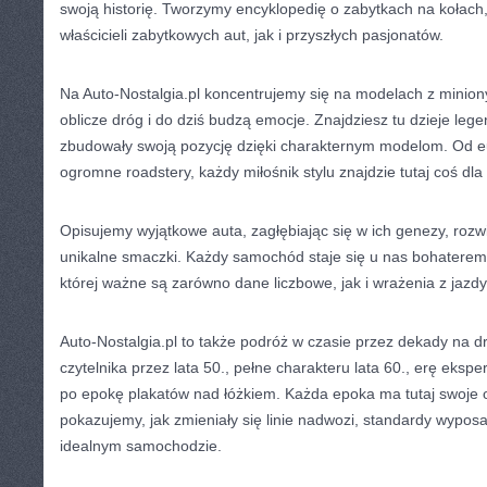
swoją historię. Tworzymy encyklopedię o zabytkach na kołach
właścicieli zabytkowych aut, jak i przyszłych pasjonatów.
Na Auto-Nostalgia.pl koncentrujemy się na modelach z minion
oblicze dróg i do dziś budzą emocje. Znajdziesz tu dzieje lege
zbudowały swoją pozycję dzięki charakternym modelom. Od e
ogromne roadstery, każdy miłośnik stylu znajdzie tutaj coś dla 
Opisujemy wyjątkowe auta, zagłębiając się w ich genezy, rozw
unikalne smaczki. Każdy samochód staje się u nas bohaterem 
której ważne są zarówno dane liczbowe, jak i wrażenia z jazdy
Auto-Nostalgia.pl to także podróż w czasie przez dekady na 
czytelnika przez lata 50., pełne charakteru lata 60., erę eksp
po epokę plakatów nad łóżkiem. Każda epoka ma tutaj swoje o
pokazujemy, jak zmieniały się linie nadwozi, standardy wypos
idealnym samochodzie.