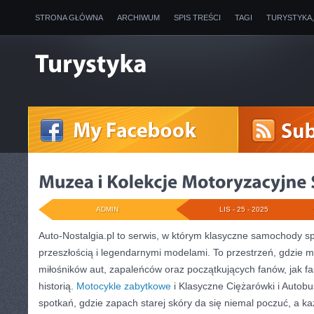
STRONA GŁÓWNA
ARCHIWUM
SPIS TREŚCI
TAGI
TURYSTYKA
ADMIN
LIS - 25 - 2025
Auto-Nostalgia.pl to serwis, w którym klasyczne samochody sp
przeszłością i legendarnymi modelami. To przestrzeń, gdzie m
miłośników aut, zapaleńców oraz początkujących fanów, jak 
historią.
Motocykle zabytkowe
i Klasyczne Ciężarówki i Autobu
spotkań, gdzie zapach starej skóry da się niemal poczuć, a k