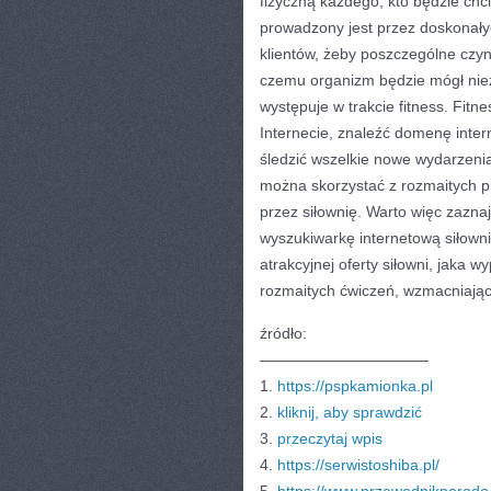
fizyczną każdego, kto będzie chcia
prowadzony jest przez doskonałyc
klientów, żeby poszczególne czyn
czemu organizm będzie mógł niezw
występuje w trakcie fitness. Fitne
Internecie, znaleźć domenę intern
śledzić wszelkie nowe wydarzenia,
można skorzystać z rozmaitych p
przez siłownię. Warto więc zaznaj
wyszukiwarkę internetową siłowni
atrakcyjnej oferty siłowni, jaka
rozmaitych ćwiczeń, wzmacniając
źródło:
———————————
1.
https://pspkamionka.pl
2.
kliknij, aby sprawdzić
3.
przeczytaj wpis
4.
https://serwistoshiba.pl/