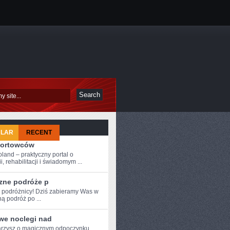
ULAR
RECENT
portowców
oland – praktyczny portal o
i, rehabilitacji i świadomym ...
zne podróże p
e ‍podróżnicy! Dziś zabieramy Was w‍
ą podróż po ...
iwe noclegi nad
arzysz o magicznym odpoczynku⁣