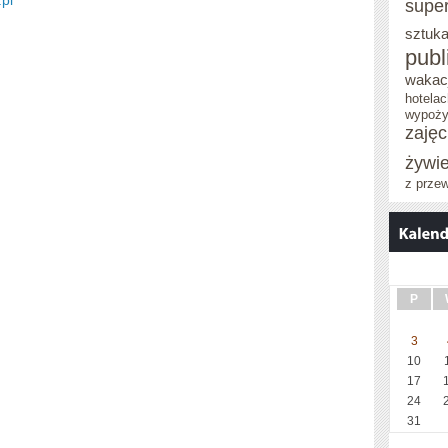
pl
supe
sztuka
publ
wakacj
hotelac
wypoży
zaję
żywi
z prze
P
3
10
17
24
31