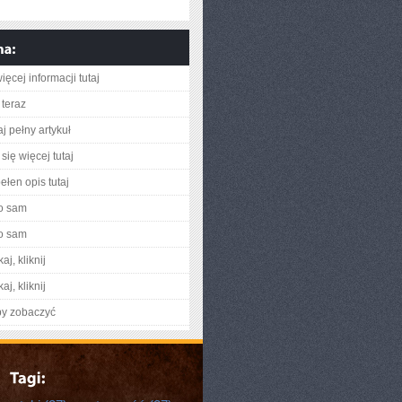
ęcej informacji tutaj
teraz
j pełny artykuł
się więcej tutaj
ełen opis tutaj
o sam
o sam
aj, kliknij
aj, kliknij
by zobaczyć