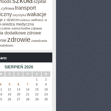
szkoła
rfoods
szpital
transport
 cyfrowa
iczny
wakacje
turystyka
e z dziećmi
wellness w
wellness
wiedza medyczna
h
czalnie samochodów
zabawa
cia dodatkowe
zdrowe
zdrowie
enie
zwiedzanie
wodnikiem
SIERPIEŃ 2026
W
Ś
C
P
S
N
1
2
4
5
6
7
8
9
11
12
13
14
15
16
18
19
20
21
22
23
25
26
27
28
29
30