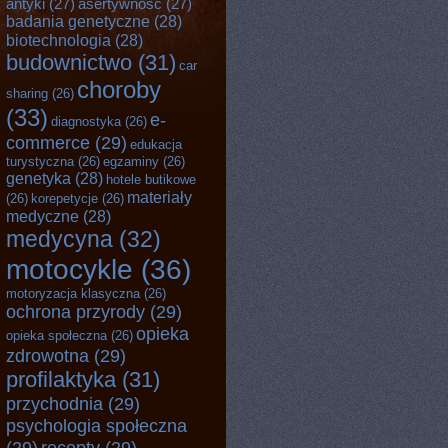
antyki
(27)
asertywność
(27)
badania genetyczne
(28)
biotechnologia
(28)
budownictwo
(31)
car
choroby
sharing
(26)
(33)
e-
diagnostyka
(26)
commerce
(29)
edukacja
turystyczna
(26)
egzaminy
(26)
genetyka
(28)
hotele butikowe
materiały
(26)
korepetycje
(26)
medyczne
(28)
medycyna
(32)
motocykle
(36)
motoryzacja klasyczna
(26)
ochrona przyrody
(29)
opieka
opieka społeczna
(26)
zdrowotna
(29)
profilaktyka
(31)
przychodnia
(29)
psychologia społeczna
(29)
recepty
(29)