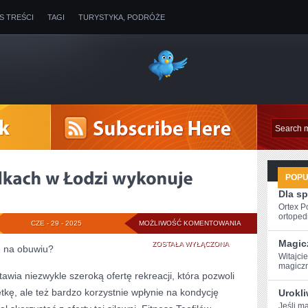
IS TREŚCI
TAGI
TURYSTYKA, PODRÓŻE
POP
Dla s
Ortex P
ortopedi
NADRUKI
CZE - 29 - 2025
MOŻLIWOŚĆ KOMENTOWANIA
Magic
NA
ZOSTAŁA WYŁĄCZONA
ę na obuwiu?
Witajci
KOSZULKACH
magiczn
tawia niezwykle szeroką ofertę rekreacji, która pozwoli
W
tkę, ale też bardzo korzystnie wpłynie na kondycję
Urokl
ŁODZI
Jeśli m