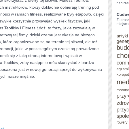
ł skorzystać z oferty tej siłowni. Fitness Teofilów,
nad rzek
h instruktorów, którzy dokładnie dobierają trening pod
WYKONUJE
ności w ramach fitness, realizowane były etapowo, dzięki
Cudow
DOSKONAŁA
Zaprasz
ykle korzystnie przyswajać wysiłek fizyczny, jaki
miejsca,⁢
FIRMA
ss Teofilów i Fitness Łódź, to frazy, jakie zezwalają w
etową tej firmy, dzięki czemu jest okazja na bieżąco
antyki
genet
 które organizowane są na terenie tej siłowni, ale też
bud
romocji, jakie w poszczególnym czasie są prowadzone
cho
omić się z taką stroną internetową i wpisać w
comm
a Teofilów, żeby następnie móc skorzystać z bardzo
egzami
 wyposażona jest w nowej generacji sprzęt do wykonywania
korepet
ych nasze mięśnie.
med
motory
przy
zdro
przy
społ
rowery 