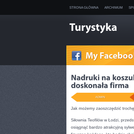
STRONA GŁÓWNA
ARCHIWUM
SP
ADMIN
Jak możemy zaoszczędzić troch
Siłownia Teofilów w Łodzi, przeds
osiągnąć bardzo atrakcyjną sylwe