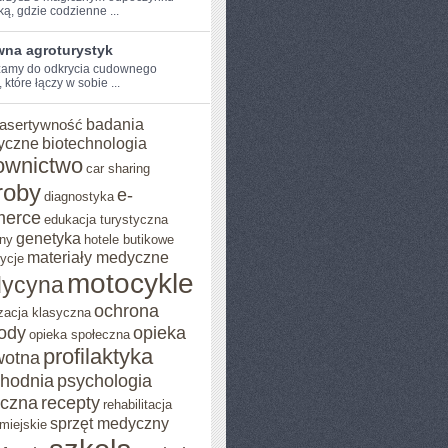
ą, ⁢gdzie codzienne ...
na agroturystyk
amy do ⁢odkrycia cudownego
 które‍ łączy w sobie⁣ ...
badania
asertywność
yczne
biotechnologia
ownictwo
car sharing
roby
e-
diagnostyka
erce
edukacja turystyczna
genetyka
ny
hotele butikowe
materiały medyczne
ycje
motocykle
ycyna
ochrona
zacja klasyczna
rody
opieka
opieka społeczna
profilaktyka
wotna
chodnia
psychologia
eczna
recepty
rehabilitacja
sprzęt medyczny
miejskie