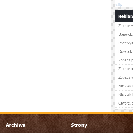
« lip
Zobacz wi
Sprawdź 
Przeczyta
Dowiedz 
Zobacz p
Zobacz t
Zobacz t
Nie zwlek
Nie zwlek
Otwórz, 