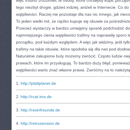
więc trudno zrozumieć te osoby, które chciałyby kupić porządn
tego niezbyt drogie, gdzieś indziej, aniżeli w Internecie. Co d
wątpliwości. Raczej nie pozostaje dla nas nic innego, jak nieco
To jeden wielki mit, że ciężko kupuje się obuwie za pośrednic
Przecież wystarczy w bardzo umiejętny sposób podchodzić do
najmniejszego cienia wątpliwości trafimy na naprawdę sporo t
porządku, pod każdym względem. A więc jak widzimy, jeśli tylk
trafimy na takie obuwie, które spodoba się dla nas pod dosł
Naturalnie zakupione buty możemy zwrócić. Często ludzie niej
prawach, które im przysługują. To bardzo duży błąd, ponieważ
wątpliwości warto znać własne prawa. Zwróćmy na to należyt
1.
http://plattplanet.de
2.
http://rcat-ims.de
3.
http://resinfreunde.de
4.
http://retrozension.de