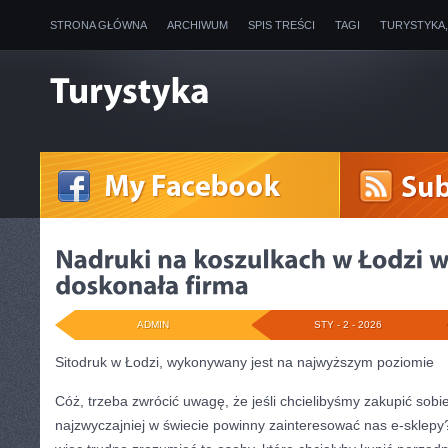
STRONA GŁÓWNA
ARCHIWUM
SPIS TREŚCI
TAGI
TURYSTYKA
ADMIN
STY - 2 - 2026
Sitodruk w Łodzi, wykonywany jest na najwyższym poziomie
Cóż, trzeba zwrócić uwagę, że jeśli chcielibyśmy zakupić sobi
najzwyczajniej w świecie powinny zainteresować nas e-sklepy