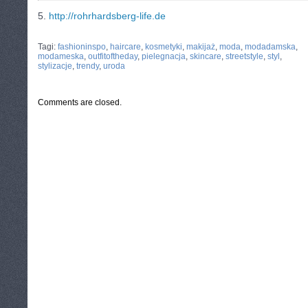
5.
http://rohrhardsberg-life.de
CATEGORIES:
TURYSTYKA, PODRÓŻE
Tagi:
fashioninspo
,
haircare
,
kosmetyki
,
makijaż
,
moda
,
modadamska
,
modameska
,
outfitoftheday
,
pielegnacja
,
skincare
,
streetstyle
,
styl
,
stylizacje
,
trendy
,
uroda
Comments are closed.