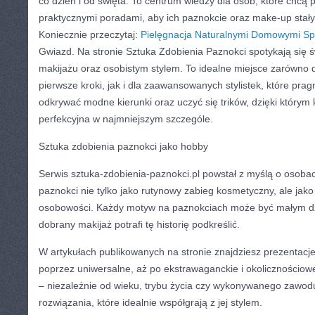
co dzień i od święta. To centrum wiedzy dla osób, które chcą 
praktycznymi poradami, aby ich paznokcie oraz make-up stały
Koniecznie przeczytaj:
Pielęgnacja Naturalnymi Domowymi S
Gwiazd. Na stronie Sztuka Zdobienia Paznokci spotykają się ś
makijażu oraz osobistym stylem. To idealne miejsce zarówno 
pierwsze kroki, jak i dla zaawansowanych stylistek, które prag
odkrywać modne kierunki oraz uczyć się trików, dzięki którym 
perfekcyjna w najmniejszym szczególe.
Sztuka zdobienia paznokci jako hobby
Serwis sztuka-zdobienia-paznokci.pl powstał z myślą o osobach,
paznokci nie tylko jako rutynowy zabieg kosmetyczny, ale ja
osobowości. Każdy motyw na paznokciach może być małym dz
dobrany makijaż potrafi tę historię podkreślić.
W artykułach publikowanych na stronie znajdziesz prezentacje s
poprzez uniwersalne, aż po ekstrawaganckie i okolicznościow
– niezależnie od wieku, trybu życia czy wykonywanego zawo
rozwiązania, które idealnie współgrają z jej stylem.