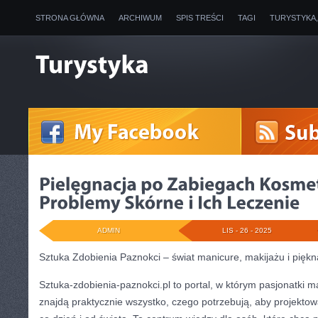
STRONA GŁÓWNA
ARCHIWUM
SPIS TREŚCI
TAGI
TURYSTYKA
ADMIN
LIS - 26 - 2025
Sztuka Zdobienia Paznokci – świat manicure, makijażu i piękn
Sztuka-zdobienia-paznokci.pl to portal, w którym pasjonatki 
znajdą praktycznie wszystko, czego potrzebują, aby projektow