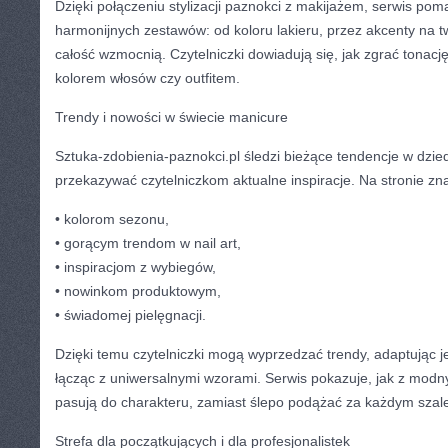
Dzięki połączeniu stylizacji paznokci z makijażem, serwis po
harmonijnych zestawów: od koloru lakieru, przez akcenty na tw
całość wzmocnią. Czytelniczki dowiadują się, jak zgrać tonacj
kolorem włosów czy outfitem.
Trendy i nowości w świecie manicure
Sztuka-zdobienia-paznokci.pl śledzi bieżące tendencje w dziedz
przekazywać czytelniczkom aktualne inspiracje. Na stronie zn
• kolorom sezonu,
• gorącym trendom w nail art,
• inspiracjom z wybiegów,
• nowinkom produktowym,
• świadomej pielęgnacji.
Dzięki temu czytelniczki mogą wyprzedzać trendy, adaptując j
łącząc z uniwersalnymi wzorami. Serwis pokazuje, jak z modn
pasują do charakteru, zamiast ślepo podążać za każdym sza
Strefa dla początkujących i dla profesjonalistek