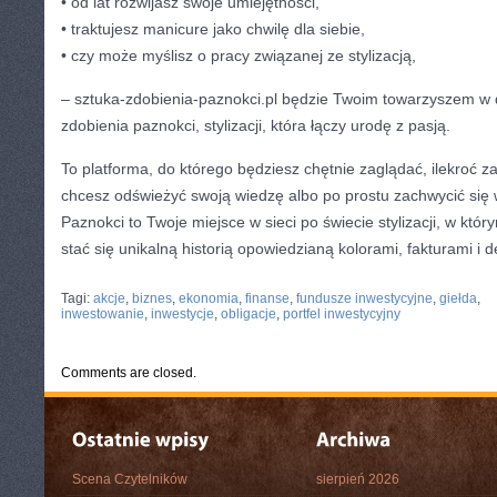
• od lat rozwijasz swoje umiejętności,
• traktujesz manicure jako chwilę dla siebie,
• czy może myślisz o pracy związanej ze stylizacją,
– sztuka-zdobienia-paznokci.pl będzie Twoim towarzyszem w 
zdobienia paznokci, stylizacji, która łączy urodę z pasją.
To platforma, do którego będziesz chętnie zaglądać, ilekroć za
chcesz odświeżyć swoją wiedzę albo po prostu zachwycić się
Paznokci to Twoje miejsce w sieci po świecie stylizacji, w kt
stać się unikalną historią opowiedzianą kolorami, fakturami i d
CATEGORIES:
TURYSTYKA, PODRÓŻE
Tagi:
akcje
,
biznes
,
ekonomia
,
finanse
,
fundusze inwestycyjne
,
giełda
,
inwestowanie
,
inwestycje
,
obligacje
,
portfel inwestycyjny
Comments are closed.
Scena Czytelników
sierpień 2026