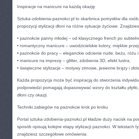
Inspiracje na manicure na każdą okazję
Sztuka-zdobienia-paznokci.pl to skarbnica pomysłów dla osób
propozycji stylizacji dłoni na różne sytuacje życiowe. Znajdzie
• paznokcie panny młodej – od klasycznego french po subtelne
• romantyczny manicure – uwodzicielskie kolory, miękkie przej
• paznokcie do pracy – eleganckie odcienie nude, beżu, różu i
• manicure na imprezę – glitter, zdobienia 3D, efekt lustra,
• świąteczne stylizacje – motywy zimowe, jesienne brązy i złot
Każda propozycja może być inspiracją do stworzenia indywidualn
podpowiedzi pomagają dopasowywać wzory do kształtu płytki, 
dłoni czy okazji.
Techniki zabiegów na paznokcie krok po kroku
Portal sztuka-zdobienia-paznokci.pl kładzie duży nacisk na po
sposób opisują kolejne etapy stylizacji paznokci. W tekstach t
znajdziesz szczegółowe omówienia: