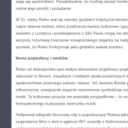
staje się wyróżnikiem. Paradoksalnie, im trudniej dostać konk
rośnie jego prestiż i pożądanie.
W 21. wieku Rolex stał się również językiem międzynarodow
całym świecie kodem, który przekracza bariery kulturowe i ję
inwestor z Londynu i przedsiębiorca z São Paulo mogą nie dzi
wszyscy rozumieją znaczenie szwajcarskiego zegarka na nadg
sprawia, że Rolex funkcjonuje jako globalna waluta prestiżu.
Ikona popkultury i mediów
Rolex od dziesięcioleci jest stałym elementem krajobrazu pop
obecność w filmach, książkach i mediach społecznościowych ks
społeczeństwo postrzega sukces i luksus. Od Jamesa Bonda
influencerów, szwajcarski zegarek niezmiennie symbolizuje os
smak. Ta kulturowa pozycja nie powstała przypadkowo – to rezu
konsystentnego budowania wizerunku marki.
Hollywood odegrało kluczową rolę w popularyzacji Rolexa jak
Legendarne filmy z serii o agencie 007 uczyniły z Submariner