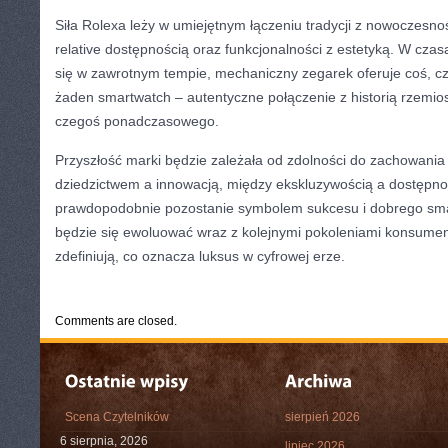
Siła Rolexa leży w umiejętnym łączeniu tradycji z nowoczesno
relative dostępnością oraz funkcjonalności z estetyką. W czas
się w zawrotnym tempie, mechaniczny zegarek oferuje coś, 
żaden smartwatch – autentyczne połączenie z historią rzemios
czegoś ponadczasowego.
Przyszłość marki będzie zależała od zdolności do zachowani
dziedzictwem a innowacją, między ekskluzywością a dostępno
prawdopodobnie pozostanie symbolem sukcesu i dobrego sma
będzie się ewoluować wraz z kolejnymi pokoleniami konsumen
zdefiniują, co oznacza luksus w cyfrowej erze.
CATEGORIES:
TURYSTYKA, PODRÓŻE
Comments are closed.
Scena Czytelników
sierpień 2026
6 sierpnia, 2026
lipiec 2026