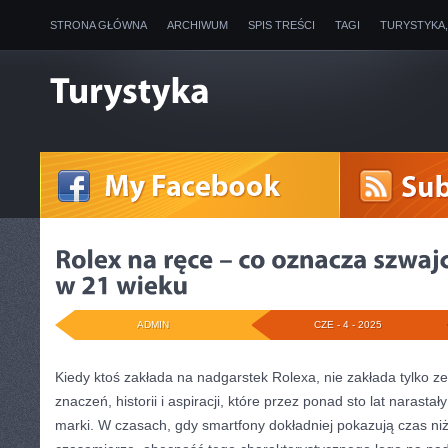
STRONA GŁÓWNA
ARCHIWUM
SPIS TREŚCI
TAGI
TURYSTYKA
ADMIN
CZE - 4 - 2025
Kiedy ktoś zakłada na nadgarstek Rolexa, nie zakłada tylko ze
znaczeń, historii i aspiracji, które przez ponad sto lat narastał
marki. W czasach, gdy smartfony dokładniej pokazują czas n