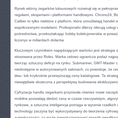
Rynek wtórny zegarków luksusowych rozwinął się w pełnopra
regułami, ekspertami i platformami handlowymi. Chrono24, B
Caliber to tylko niektóre z platform, które umożliwiają handel 
współczesnymi modelami. Profesjonalni dilerzy oferują usługi w
pośrednictwa, przekształcając hobby kolekcjonerskie w poważ
liczonyx w miliardach dolarów.
Kluczowym czynnikiem napędzającym wartości jest strategia o
stosowana przez Rolex. Marka celowo ogranicza podaż najpop
tworząc sztuczny deficyt na rynku. Submariner, GMT-Master c
niedostępne w autoryzowanych salonach, co powoduje, że ce
dwu- lub trzykrotnie przewyższają ceny katalogowe. Ta strateg
niewątpliwie skuteczna z perspektywy budowania ekskluzywno
Cyfryzacja handlu zegarkami przyniosła również nowe narzędzi
mobilne pozwalają śledzić ceny w czasie rzeczywistym, algory
rynkowe, a sztuczna inteligencja pomaga w wycenie rzadkich 
technology zaczyna być wykorzystywany do tworzenia cyfrowy
autentyczności, co może zrewolucjonizować sposób weryfikacji