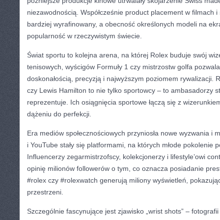
późniejsze produkcje kinowe utrwalały skojarzenie Swiss made
niezawodnością. Współcześnie product placement w filmach i s
bardziej wyrafinowany, a obecność określonych modeli na ekr
popularność w rzeczywistym świecie.
Świat sportu to kolejna arena, na której Rolex buduje swój wi
tenisowych, wyścigów Formuły 1 czy mistrzostw golfa pozwala
doskonałością, precyzją i najwyższym poziomem rywalizacji. 
czy Lewis Hamilton to nie tylko sportowcy – to ambasadorzy st
reprezentuje. Ich osiągnięcia sportowe łączą się z wizerunkie
dążeniu do perfekcji.
Era mediów społecznościowych przyniosła nowe wyzwania i mo
i YouTube stały się platformami, na których młode pokolenie po
Influencerzy zegarmistrzofscy, kolekcjonerzy i lifestyle’owi con
opinię milionów followerów o tym, co oznacza posiadanie pre
#rolex czy #rolexwatch generują miliony wyświetleń, pokazując
przestrzeni.
Szczególnie fascynujące jest zjawisko „wrist shots” – fotograf