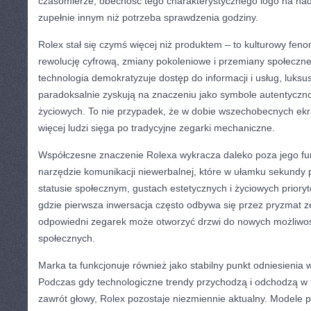
czasomierze, obecność tego charakterystycznego logo na na
zupełnie innym niż potrzeba sprawdzenia godziny.
Rolex stał się czymś więcej niż produktem – to kulturowy feno
rewolucję cyfrową, zmiany pokoleniowe i przemiany społeczne
technologia demokratyzuje dostęp do informacji i usług, luk
paradoksalnie zyskują na znaczeniu jako symbole autentycznoś
życiowych. To nie przypadek, że w dobie wszechobecnych ek
więcej ludzi sięga po tradycyjne zegarki mechaniczne.
Współczesne znaczenie Rolexa wykracza daleko poza jego fu
narzędzie komunikacji niewerbalnej, które w ułamku sekundy 
statusie społecznym, gustach estetycznych i życiowych prioryt
gdzie pierwsza inwersacja często odbywa się przez pryzmat 
odpowiedni zegarek może otworzyć drzwi do nowych możliwoś
społecznych.
Marka ta funkcjonuje również jako stabilny punkt odniesienia 
Podczas gdy technologiczne trendy przychodzą i odchodzą w
zawrót głowy, Rolex pozostaje niezmiennie aktualny. Modele 