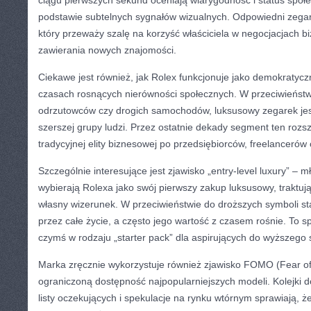
ciągu pierwszych sekund oceniają wiarygodność i status spo
podstawie subtelnych sygnałów wizualnych. Odpowiedni zeg
który przeważy szalę na korzyść właściciela w negocjacjach 
zawierania nowych znajomości.
Ciekawe jest również, jak Rolex funkcjonuje jako demokratyc
czasach rosnących nierówności społecznych. W przeciwieństw
odrzutowców czy drogich samochodów, luksusowy zegarek jes
szerszej grupy ludzi. Przez ostatnie dekady segment ten rozs
tradycyjnej elity biznesowej po przedsiębiorców, freelancerów
Szczególnie interesujące jest zjawisko „entry-level luxury” – mł
wybierają Rolexa jako swój pierwszy zakup luksusowy, traktują
własny wizerunek. W przeciwieństwie do droższych symboli st
przez całe życie, a często jego wartość z czasem rośnie. To sp
czymś w rodzaju „starter pack” dla aspirujących do wyższego 
Marka zręcznie wykorzystuje również zjawisko FOMO (Fear of
ograniczoną dostępność najpopularniejszych modeli. Kolejki 
listy oczekujących i spekulacje na rynku wtórnym sprawiają, 