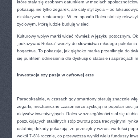
które stały się osobnym gatunkiem w mediach społecznościowy
pokazują nie tylko zegarek, ale cały styl życia – od luksuso
ekskluzywne restauracje. W ten sposób Rolex stał się rekwizy
życiowym, którą ludzie budują w sieci.
Kulturowy wpływ marki widać również w języku potocznym. Okre
„pokazywać Rolexa” weszły do słownictwa młodego pokolenia 
bogactwa. To pokazuje, jak głęboko marka przeniknęła do świ
się punktem odniesienia dla dyskusji o statusie i aspiracjach m
Inwestycja czy pasja w cyfrowej erze
Paradoksalnie, w czasach gdy smartfony oferują znacznie więce
zegarki, mechaniczne czasomierze zyskują na popularności ja
aktywów inwestycyjnych. Rolex w szczególności stał się ulu
poszukujących stabilnych stóp zwrotu poza tradycyjnymi rynk
ostatniej dekady pokazują, że przeciętny wzrost wartości popu
wokół 7-8% rocznie, co przewyższa wyniki wielu funduszy inwe