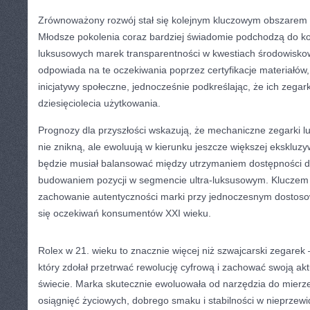
Zrównoważony rozwój stał się kolejnym kluczowym obszarem d
Młodsze pokolenia coraz bardziej świadomie podchodzą do ko
luksusowych marek transparentności w kwestiach środowiskow
odpowiada na te oczekiwania poprzez certyfikacje materiałów,
inicjatywy społeczne, jednocześnie podkreślając, że ich zegar
dziesięciolecia użytkowania.
Prognozy dla przyszłości wskazują, że mechaniczne zegarki
nie znikną, ale ewoluują w kierunku jeszcze większej ekskluzy
będzie musiał balansować między utrzymaniem dostępności dl
budowaniem pozycji w segmencie ultra-luksusowym. Kluczem
zachowanie autentyczności marki przy jednoczesnym dostoso
się oczekiwań konsumentów XXI wieku.
Rolex w 21. wieku to znacznie więcej niż szwajcarski zegarek
który zdołał przetrwać rewolucję cyfrową i zachować swoją ak
świecie. Marka skutecznie ewoluowała od narzędzia do mierz
osiągnięć życiowych, dobrego smaku i stabilności w nieprzew