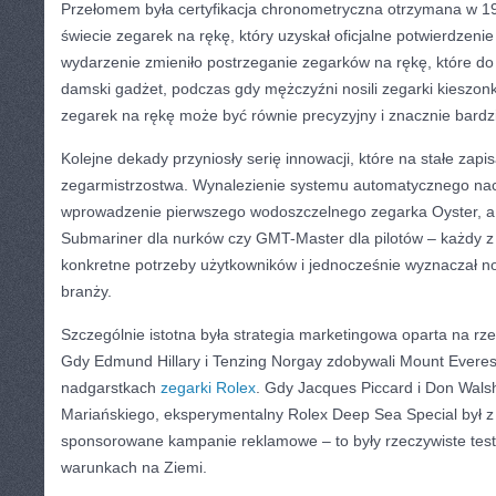
Przełomem była certyfikacja chronometryczna otrzymana w 19
świecie zegarek na rękę, który uzyskał oficjalne potwierdzenie 
wydarzenie zmieniło postrzeganie zegarków na rękę, które do
damski gadżet, podczas gdy mężczyźni nosili zegarki kieszon
zegarek na rękę może być równie precyzyjny i znacznie bardzi
Kolejne dekady przyniosły serię innowacji, które na stałe zapisa
zegarmistrzostwa. Wynalezienie systemu automatycznego nac
wprowadzenie pierwszego wodoszczelnego zegarka Oyster, a pó
Submariner dla nurków czy GMT-Master dla pilotów – każdy z
konkretne potrzeby użytkowników i jednocześnie wyznaczał no
branży.
Szczególnie istotna była strategia marketingowa oparta na rze
Gdy Edmund Hillary i Tenzing Norgay zdobywali Mount Everest
nadgarstkach
zegarki Rolex
. Gdy Jacques Piccard i Don Wals
Mariańskiego, eksperymentalny Rolex Deep Sea Special był z n
sponsorowane kampanie reklamowe – to były rzeczywiste test
warunkach na Ziemi.