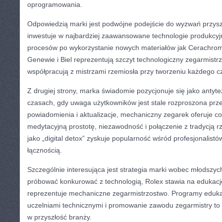
oprogramowania.
Odpowiedzią marki jest podwójne podejście do wyzwań przyszło
inwestuje w najbardziej zaawansowane technologie produkcyj
procesów po wykorzystanie nowych materiałów jak Cerachrom 
Genewie i Biel reprezentują szczyt technologiczny zegarmistr
współpracują z mistrzami rzemiosła przy tworzeniu każdego c
Z drugiej strony, marka świadomie pozycjonuje się jako antyt
czasach, gdy uwaga użytkowników jest stale rozproszona przez
powiadomienia i aktualizacje, mechaniczny zegarek oferuje c
medytacyjną prostotę, niezawodność i połączenie z tradycją rz
jako „digital detox” zyskuje popularność wśród profesjonalist
łącznością.
Szczególnie interesująca jest strategia marki wobec młodsz
próbować konkurować z technologią, Rolex stawia na edukację
reprezentuje mechaniczne zegarmistrzostwo. Programy eduka
uczelniami technicznymi i promowanie zawodu zegarmistry to
w przyszłość branży.