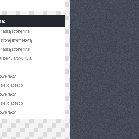
naszą stronę tutaj
stronę internetową
naszą stronę tutaj
j pełny artykuł tutaj
owe fakty
się, dlaczego
owe fakty
się, dlaczego
owe fakty