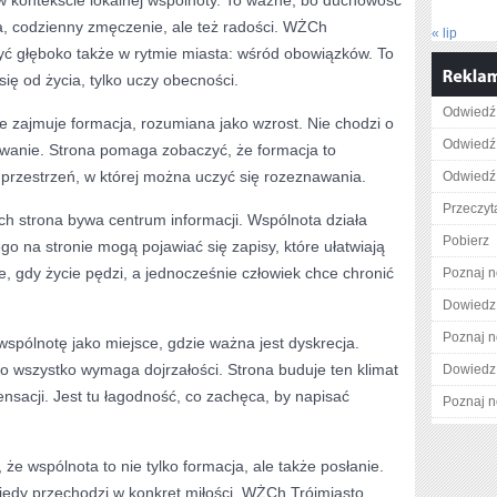
 kontekście lokalnej wspólnoty. To ważne, bo duchowość
a, codzienny zmęczenie, ale też radości. WŻCh
« lip
yć głęboko także w rytmie miasta: wśród obowiązków. To
się od życia, tylko uczy obecności.
Odwiedź 
 zajmuje formacja, rozumiana jako wzrost. Nie chodzi o
Odwiedź 
ewanie. Strona pomaga zobaczyć, że formacja to
e przestrzeń, w której można uczyć się rozeznawania.
Odwiedź 
Przeczyta
h strona bywa centrum informacji. Wspólnota działa
Pobierz
ego na stronie mogą pojawiać się zapisy, które ułatwiają
e, gdy życie pędzi, a jednocześnie człowiek chce chronić
Poznaj n
Dowiedz 
Poznaj n
spólnotę jako miejsce, gdzie ważna jest dyskrecja.
to wszystko wymaga dojrzałości. Strona buduje ten klimat
Dowiedz 
sacji. Jest tu łagodność, co zachęca, by napisać
Poznaj n
że wspólnota to nie tylko formacja, ale także posłanie.
kiedy przechodzi w konkret miłości. WŻCh Trójmiasto