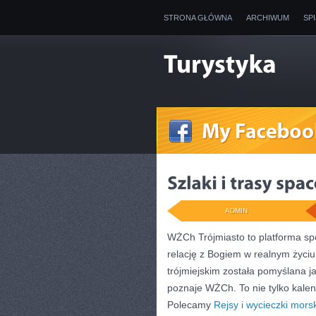
STRONA GŁÓWNA
ARCHIWUM
SP
ADMIN
WŻCh Trójmiasto to platforma sp
relację z Bogiem w realnym życiu.
trójmiejskim została pomyślana j
poznaje WŻCh. To nie tylko kalen
Polecamy
Rejsy i wycieczki mors