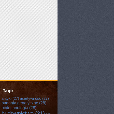
antyki
(27)
asertywność
(27)
badania genetyczne
(28)
biotechnologia
(28)
budownictwo
(31)