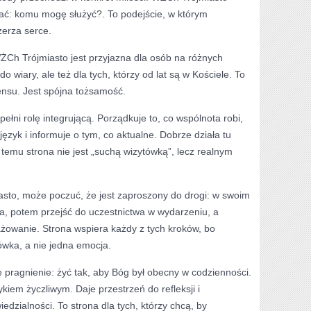
ytać: komu mogę służyć?. To podejście, w którym
erza serce.
WŻCh Trójmiasto jest przyjazna dla osób na różnych
do wiary, ale też dla tych, którzy od lat są w Kościele. To
nsu. Jest spójna tożsamość.
łni rolę integrującą. Porządkuje to, co wspólnota robi,
ęzyk i informuje o tym, co aktualne. Dobrze działa tu
i temu strona nie jest „suchą wizytówką”, lecz realnym
asto, może poczuć, że jest zaproszony do drogi: w swoim
a, potem przejść do uczestnictwa w wydarzeniu, a
żowanie. Strona wspiera każdy z tych kroków, bo
wka, a nie jedna emocja.
e pragnienie: żyć tak, aby Bóg był obecny w codzienności.
iem życzliwym. Daje przestrzeń do refleksji i
dzialności. To strona dla tych, którzy chcą, by