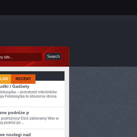
ULAR
RECENT
udki i Gadżety
toksiążka – przestrzeń miłośników
ja Fotoksiążka to obszerna strona
zne podróże p
e ‍podróżnicy! Dziś zabieramy Was w‍
ą podróż po ...
iwe noclegi nad