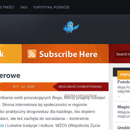
IS TREŚCI
TAGI
TURYSTYKA, PODRÓŻE
POP
Fotob
SZLAKI
STY - 12 - 2026
MOŻLIWOŚĆ KOMENTOWANIA
Moja Fo
zdjęćMo
I
...
ZOSTAŁA WYŁĄCZONA
otkania osób poszukujących Boga, którzy pragną rozwijać
 Strona internetowa tej społeczności w regionie
TRASY
Magic
ako praktyczny drogowskaz dla każdego, kto dopiero
Witajci
SPACEROWE
magiczn
darz, ale też zachęta do wzrastania – konkretnie.
kie
i Lokalne tradycje i kultura. WŻCh (Wspólnota Życia
Urokl