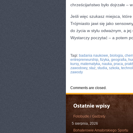
chrześcijaństwo było dojrzałe – w
Jeśli więc szukasz miejsca, któ
Trójmiasto jawi się jako sensowny
do życia w stylu odważnym, a jej 
Wystarczy poczytać – a potem poz
CATEGORIES:
TURYSTYKA, PODRÓŻE
Tagi:
badania naukowe
,
biologia
,
chem
entrepreneurship
,
fizyka
,
geografia
,
hu
kursy
,
matematyka
,
nauka
,
praca
,
prakt
zawodowy
,
staż
,
studia
,
szkoła
,
techno
zawody
Comments are closed.
Fotobudki i Gadżety
5 sierpnia, 2026
Bohaterowie Amatorskiego Sportu