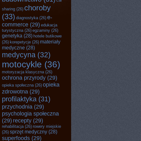
car
choroby
sharing
(26)
(33)
e-
diagnostyka
(26)
commerce
(29)
edukacja
turystyczna
(26)
egzaminy
(26)
genetyka
(28)
hotele butikowe
materiały
(26)
korepetycje
(26)
medyczne
(28)
medycyna
(32)
motocykle
(36)
motoryzacja klasyczna
(26)
ochrona przyrody
(29)
opieka
opieka społeczna
(26)
zdrowotna
(29)
profilaktyka
(31)
przychodnia
(29)
psychologia społeczna
(29)
recepty
(29)
rehabilitacja
(26)
rowery miejskie
sprzęt medyczny
(28)
(26)
superfoods
(29)