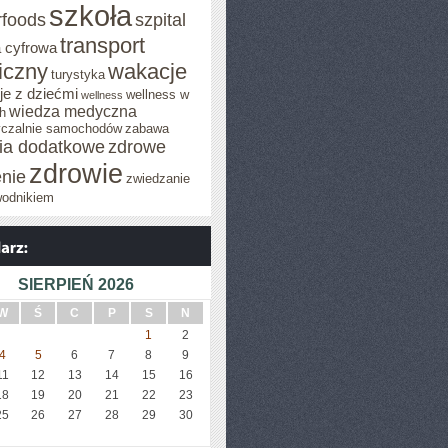
szkoła
rfoods
szpital
transport
 cyfrowa
iczny
wakacje
turystyka
e z dziećmi
wellness w
wellness
wiedza medyczna
h
czalnie samochodów
zabawa
cia dodatkowe
zdrowe
zdrowie
enie
zwiedzanie
wodnikiem
SIERPIEŃ 2026
W
Ś
C
P
S
N
1
2
4
5
6
7
8
9
11
12
13
14
15
16
18
19
20
21
22
23
25
26
27
28
29
30