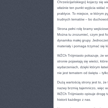
Chrześcijańskiego) kojarzy się w
właśnie ten punkt wyjścia widać
praktyce. To miejsce, w którym py
trudnych tematów – bo duchowość,
Strona pełni rolę bramy wejściowej
Można tu zrozumieć, czym jest fo
dynamika małej grupy. Jednocześ
materiały i pomaga trzymać się k
WŻCh Trójmiasto pokazuje, że wsp
stronie pojawiają się wieści, któ
wydarzeniach, dzięki którym łatwi
nie jest tematem od święta – ty
Dużą wartością strony jest to, ż
nazwy brzmią tajemniczo, więc wa
WŻCh Trójmiasto opisuje drogę t
historii każdego z nas.