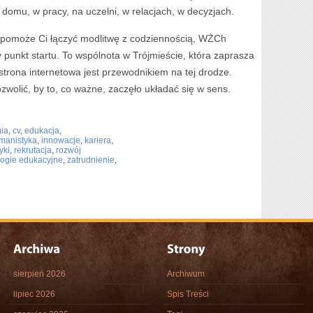
 domu, w pracy, na uczelni, w relacjach, w decyzjach.
re pomoże Ci łączyć modlitwę z codziennością, WŻCh
 punkt startu. To wspólnota w Trójmieście, która zaprasza
strona internetowa jest przewodnikiem na tej drodze.
wolić, by to, co ważne, zaczęło układać się w sens.
ia
,
cv
,
edukacja
,
manistyka
,
innowacje
,
kariera
,
yki
,
rekrutacja
,
rozwój
logie edukacyjne
,
zatrudnienie
,
sierpień 2026
Archiwum
lipiec 2026
Spis Treści