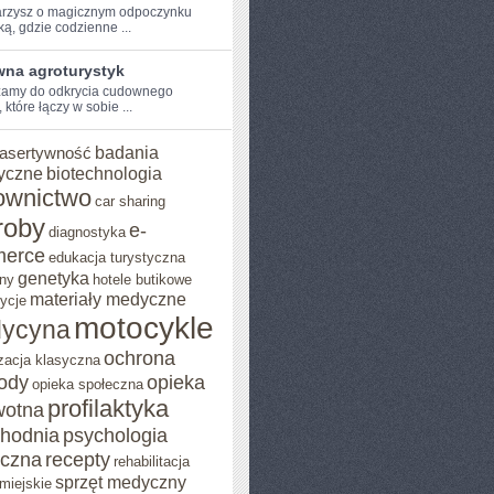
arzysz o magicznym odpoczynku⁣
ą, ⁢gdzie codzienne ...
na agroturystyk
amy do ⁢odkrycia cudownego
 które‍ łączy w sobie⁣ ...
badania
asertywność
yczne
biotechnologia
ownictwo
car sharing
roby
e-
diagnostyka
erce
edukacja turystyczna
genetyka
ny
hotele butikowe
materiały medyczne
ycje
motocykle
ycyna
ochrona
zacja klasyczna
rody
opieka
opieka społeczna
profilaktyka
wotna
chodnia
psychologia
eczna
recepty
rehabilitacja
sprzęt medyczny
miejskie