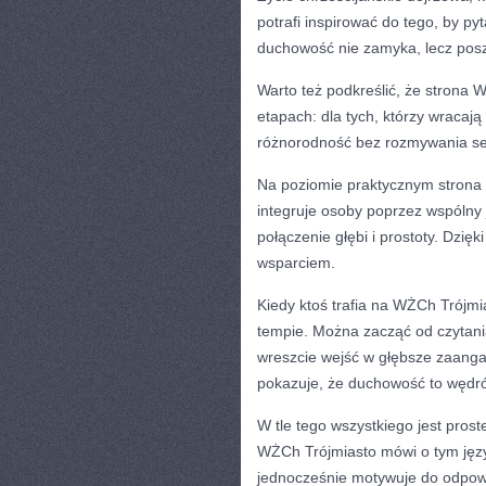
potrafi inspirować do tego, by p
duchowość nie zamyka, lecz posz
Warto też podkreślić, że strona 
etapach: dla tych, którzy wracają 
różnorodność bez rozmywania se
Na poziomie praktycznym strona pe
integruje osoby poprzez wspólny j
połączenie głębi i prostoty. Dzięk
wsparciem.
Kiedy ktoś trafia na WŻCh Trójmi
tempie. Można zacząć od czytani
wreszcie wejść w głębsze zaanga
pokazuje, że duchowość to wędró
W tle tego wszystkiego jest prost
WŻCh Trójmiasto mówi o tym język
jednocześnie motywuje do odpowie