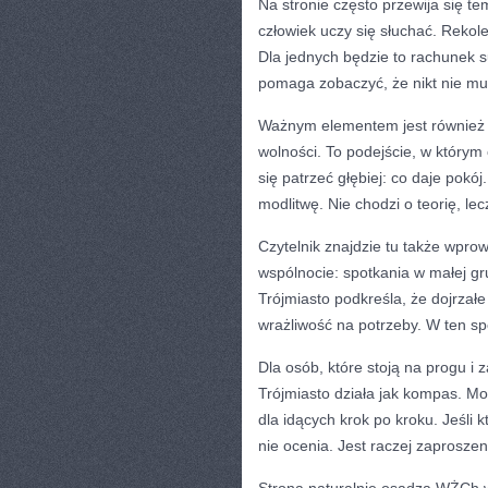
Na stronie często przewija się te
człowiek uczy się słuchać. Rekole
Dla jednych będzie to rachunek s
pomaga zobaczyć, że nikt nie mu
Ważnym elementem jest również 
wolności. To podejście, w którym
się patrzeć głębiej: co daje pokó
modlitwę. Nie chodzi o teorię, le
Czytelnik znajdzie tu także wpro
wspólnocie: spotkania w małej 
Trójmiasto podkreśla, że dojrzałe
wrażliwość na potrzeby. W ten sp
Dla osób, które stoją na progu i 
Trójmiasto działa jak kompas. Moż
dla idących krok po kroku. Jeśli k
nie ocenia. Jest raczej zaproszen