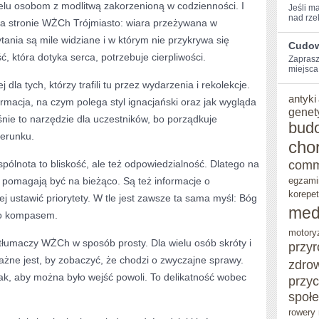
ielu osobom z modlitwą zakorzenioną w codzienności. I
Jeśli m
nad rzek
 na stronie WŻCh Trójmiasto: wiara przeżywana w
tania są mile widziane i w którym nie przykrywa się
Cudow
 która dotyka serca, potrzebuje cierpliwości.
Zaprasz
miejsca,⁢
 dla tych, którzy trafili tu przez wydarzenia i rekolekcje.
antyki
rmacja, na czym polega styl ignacjański oraz jak wygląda
genet
nie to narzędzie dla uczestników, bo porządkuje
bud
ierunku.
cho
comm
ólnota to bliskość, ale też odpowiedzialność. Dlatego na
re pomagają być na bieżąco. Są też informacje o
egzami
korepet
ej ustawić priorytety. W tle jest zawsze ta sama myśl: Bóg
med
lko kompasem.
motory
e tłumaczy WŻCh w sposób prosty. Dla wielu osób skróty i
przy
żne jest, by zobaczyć, że chodzi o zwyczajne sprawy.
zdro
ak, aby można było wejść powoli. To delikatność wobec
przy
społ
rowery 