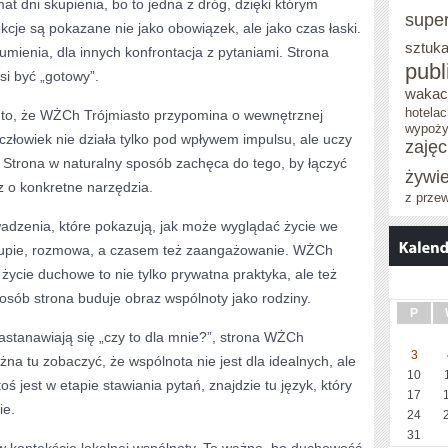
mat dni skupienia, bo to jedna z dróg, dzięki którym
supe
kcje są pokazane nie jako obowiązek, ale jako czas łaski.
sztuka
umienia, dla innych konfrontacja z pytaniami. Strona
publ
si być „gotowy”.
wakacj
hotelac
to, że WŻCh Trójmiasto przypomina o wewnętrznej
wypoży
 człowiek nie działa tylko pod wpływem impulsu, ale uczy
zaję
j. Strona w naturalny sposób zachęca do tego, by łączyć
żywi
cz o konkretne narzędzia.
z prze
wadzenia, które pokazują, jak może wyglądać życie we
grupie, rozmowa, a czasem też zaangażowanie. WŻCh
 życie duchowe to nie tylko prywatna praktyka, ale też
osób strona buduje obraz wspólnoty jako rodziny.
P
zastanawiają się „czy to dla mnie?”, strona WŻCh
3
na tu zobaczyć, że wspólnota nie jest dla idealnych, ale
10
toś jest w etapie stawiania pytań, znajdzie tu język, który
17
ie.
24
31