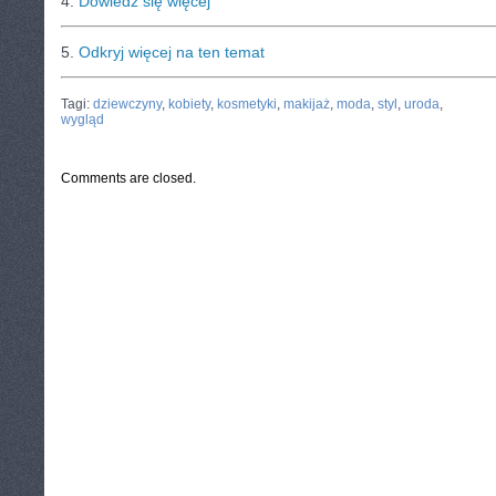
4.
Dowiedz się więcej
5.
Odkryj więcej na ten temat
CATEGORIES:
TURYSTYKA, PODRÓŻE
Tagi:
dziewczyny
,
kobiety
,
kosmetyki
,
makijaż
,
moda
,
styl
,
uroda
,
wygląd
Comments are closed.