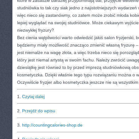
które w zasadzie bardziej przypominają bal, przyjęcie weseln
studniówka to tak czy siak jedno z najistotniejszych wydarzeń 
więc nieco się zastanówmy, co zatem może zrobić młoda kobie
lepiej wyglądać na swojej studniówce. Może ciekawym wyjściem
niezwykłej fryzury?
Bez cienia wątpliwości warto odwiedzić jakiś salon fryzjerski, 
będziemy miały możliwość znacząco zmienić własną fryzurę –
jest niemalże na wagę złota, a więc trzeba nieco się porozgląda
który jest niemal artystą w swoim fachu. Należy zwrócić uwa
dziesiątkę jest również to by przed imprezą studniówkową ob
kosmetyczka. Dzięki właśnie tego typu rozwiązaniu można o wi
Oczywiście fryzjer albo kosmetyczka jeszcze nie są wszystki
1.
Czytaj dalej
2.
Przejdź do wpisu
3.
http://countingcalories-shop.de