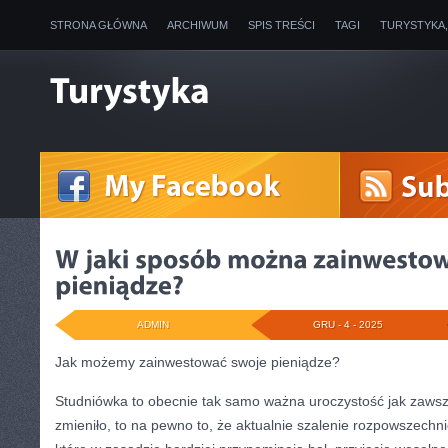
STRONA GŁÓWNA
ARCHIWUM
SPIS TREŚCI
TAGI
TURYSTYKA
ADMIN
GRU - 4 - 2025
Jak możemy zainwestować swoje pieniądze?
Studniówka to obecnie tak samo ważna uroczystość jak zawsze
zmieniło, to na pewno to, że aktualnie szalenie rozpowszechni