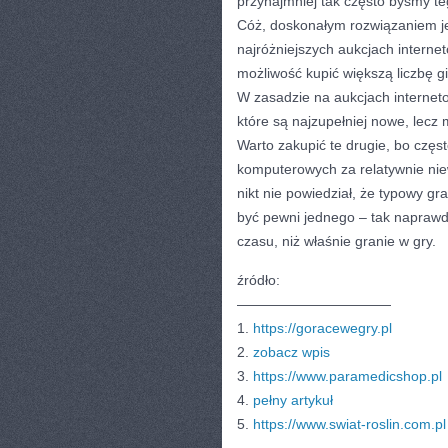
przynajmniej tak często byśmy te
Cóż, doskonałym rozwiązaniem je
najróżniejszych aukcjach interne
możliwość kupić większą liczbę gi
W zasadzie na aukcjach internet
które są najzupełniej nowe, lec
Warto zakupić te drugie, bo czę
komputerowych za relatywnie nie
nikt nie powiedział, że typowy 
być pewni jednego – tak naprawd
czasu, niż właśnie granie w gry.
źródło:
———————————
1.
https://goracewegry.pl
2.
zobacz wpis
3.
https://www.paramedicshop.pl
4.
pełny artykuł
5.
https://www.swiat-roslin.com.pl