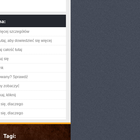
ięcej szczegółów
utaj, aby dowiedzieć się więcej
j całość tutaj
uj się
ink
gowany? Sprawdź
by zobaczyć
aj, kliknij
się, dlaczego
się, dlaczego