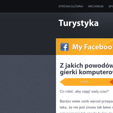
STRONA GŁÓWNA
ARCHIWUM
SP
ADMIN
Co robić, aby zająć swój czas?
Bardzo wiele osób wprost przep
taka, że nie jest znowu tak łatw