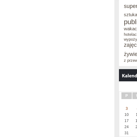
supe
sztuka
publ
wakacj
hotelac
wypoży
zaję
żywi
z prze
P
3
10
17
24
31