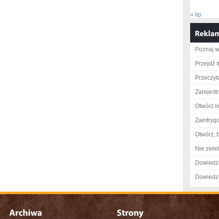
« lip
Poznaj w
Przejdź t
Przeczyta
Zarejestr
Otwórz l
Zaintry
Otwórz, 
Nie zwlek
Dowiedz 
Dowiedz 