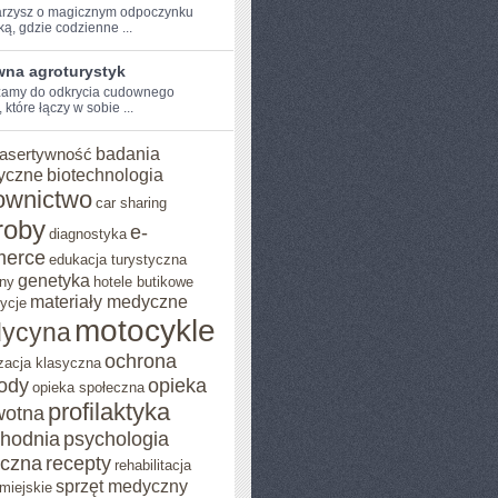
arzysz o magicznym odpoczynku⁣
ą, ⁢gdzie codzienne ...
na agroturystyk
amy do ⁢odkrycia cudownego
 które‍ łączy w sobie⁣ ...
badania
asertywność
yczne
biotechnologia
ownictwo
car sharing
roby
e-
diagnostyka
erce
edukacja turystyczna
genetyka
ny
hotele butikowe
materiały medyczne
ycje
motocykle
ycyna
ochrona
zacja klasyczna
rody
opieka
opieka społeczna
profilaktyka
wotna
chodnia
psychologia
eczna
recepty
rehabilitacja
sprzęt medyczny
miejskie