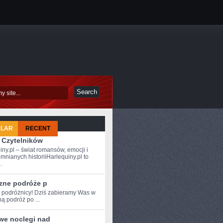
ULAR
RECENT
 Czytelników
iny.pl – świat romansów, emocji i
mnianych historiiHarlequiny.pl to
.
zne podróże p
e ‍podróżnicy! Dziś zabieramy Was w‍
ą podróż po ...
iwe noclegi nad