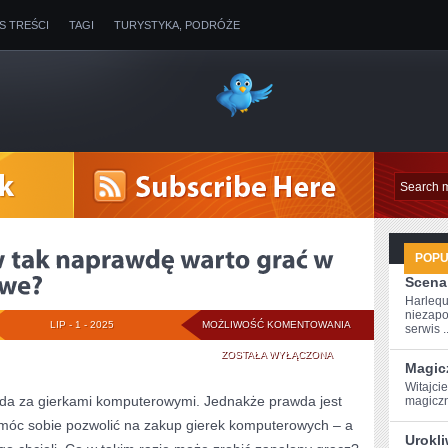
IS TREŚCI
TAGI
TURYSTYKA, PODRÓŻE
POP
Scena
Harlequ
niezapo
Z
LIP - 1 - 2025
MOŻLIWOŚĆ KOMENTOWANIA
serwis ..
JAKICH
ZOSTAŁA WYŁĄCZONA
Magic
POWODÓW
Witajci
ada za gierkami komputerowymi. Jednakże prawda jest
magiczn
TAK
o móc sobie pozwolić na zakup gierek komputerowych – a
Urokl
NAPRAWDĘ