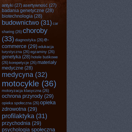
antyki
(27)
asertywność
(27)
badania genetyczne
(28)
biotechnologia
(28)
budownictwo
(31)
car
choroby
sharing
(26)
(33)
e-
diagnostyka
(26)
commerce
(29)
edukacja
turystyczna
(26)
egzaminy
(26)
genetyka
(28)
hotele butikowe
materiały
(26)
korepetycje
(26)
medyczne
(28)
medycyna
(32)
motocykle
(36)
motoryzacja klasyczna
(26)
ochrona przyrody
(29)
opieka
opieka społeczna
(26)
zdrowotna
(29)
profilaktyka
(31)
przychodnia
(29)
psychologia społeczna