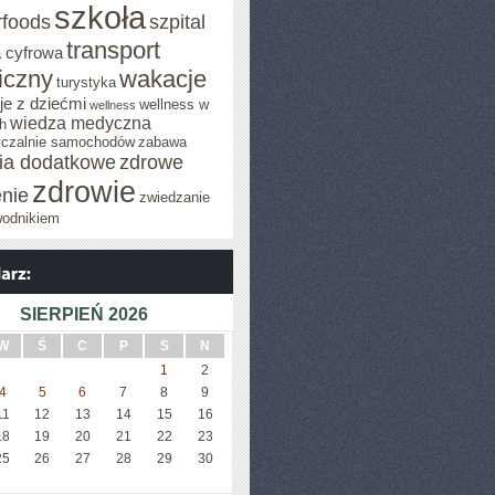
szkoła
rfoods
szpital
transport
 cyfrowa
iczny
wakacje
turystyka
e z dziećmi
wellness w
wellness
wiedza medyczna
h
czalnie samochodów
zabawa
cia dodatkowe
zdrowe
zdrowie
enie
zwiedzanie
wodnikiem
SIERPIEŃ 2026
W
Ś
C
P
S
N
1
2
4
5
6
7
8
9
11
12
13
14
15
16
18
19
20
21
22
23
25
26
27
28
29
30