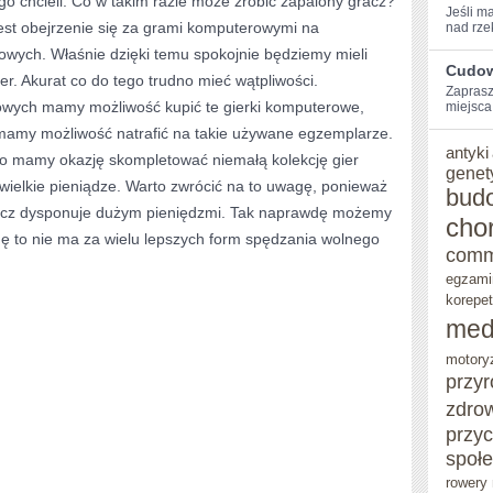
go chcieli. Co w takim razie może zrobić zapalony gracz?
Jeśli m
st obejrzenie się za grami komputerowymi na
nad rzek
WARTO
towych. Właśnie dzięki temu spokojnie będziemy mieli
GRAĆ
Cudow
er. Akurat co do tego trudno mieć wątpliwości.
Zaprasz
W
owych mamy możliwość kupić te gierki komputerowe,
miejsca,⁢
GIERKI
z mamy możliwość natrafić na takie używane egzemplarze.
antyki
sto mamy okazję skompletować niemałą kolekcję gier
KOMPUTEROWE?
genet
wielkie pieniądze. Warto zwrócić na to uwagę, ponieważ
bud
gracz dysponuje dużym pieniędzmi. Tak naprawdę możemy
cho
ę to nie ma za wielu lepszych form spędzania wolnego
comm
egzami
korepet
med
motory
przy
zdro
przy
społ
rowery 